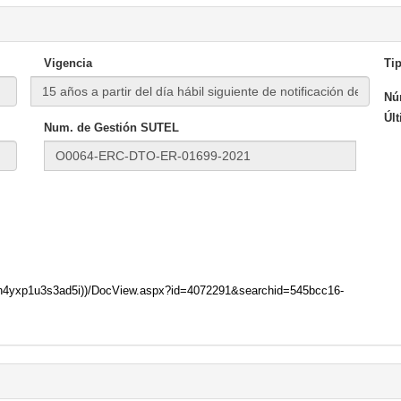
Vigencia
Tip
Nú
Úl
Num. de Gestión SUTEL
rc3n4yxp1u3s3ad5i))/DocView.aspx?id=4072291&searchid=545bcc16-