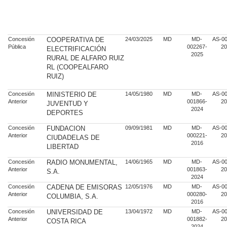
Concesión
COOPERATIVA DE
24/03/2025
MD
MD-
AS-00
Pública
002267-
20
ELECTRIFICACIÓN
2025
RURAL DE ALFARO RUIZ
RL (COOPEALFARO
RUIZ)
Concesión
MINISTERIO DE
14/05/1980
MD
MD-
AS-00
Anterior
001866-
20
JUVENTUD Y
2024
DEPORTES
Concesión
FUNDACION
09/09/1981
MD
MD-
AS-00
Anterior
000221-
20
CIUDADELAS DE
2016
LIBERTAD
Concesión
RADIO MONUMENTAL,
14/06/1965
MD
MD-
AS-00
Anterior
001863-
20
S.A.
2024
Concesión
CADENA DE EMISORAS
12/05/1976
MD
MD-
AS-00
Anterior
000280-
20
COLUMBIA, S.A.
2016
Concesión
UNIVERSIDAD DE
13/04/1972
MD
MD-
AS-00
Anterior
001882-
20
COSTA RICA
2024