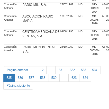
Concesión
RADIO MIL, S.A.
27/07/1967
MD
MD-
AS-00
Anterior
001909-
20
2024
Concesión
ASOCIACION RADIO
17/07/2002
MD
MD-
AS-00
Anterior
000275-
20
MARIA
2016
Concesión
CENTROAMERICANA DE
09/08/1996
MD
MD-
AS-00
Anterior
000278-
20
VENTAS, S.A.
2016
Concesión
RADIO MONUMENTAL,
28/10/1969
MD
MD-
AS-00
Anterior
000330-
20
S.A.
2016
Página anterior
1
2
...
531
532
533
534
535
536
537
538
539
...
623
624
Página siguiente