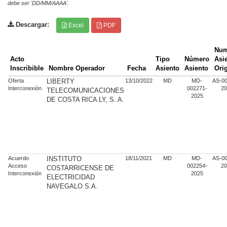
debe ser 'DD/MM/AAAA'.
Descargar:
Excel
PDF
Num
Acto
Tipo
Número
Asi
Inscribible
Nombre Operador
Fecha
Asiento
Asiento
Orig
Oferta
LIBERTY
13/10/2022
MD
MD-
AS-00
Interconexión
002271-
20
TELECOMUNICACIONES
2025
DE COSTA RICA LY, S. A.
Acuerdo
INSTITUTO
18/11/2021
MD
MD-
AS-00
Acceso
002254-
20
COSTARRICENSE DE
Interconexión
2025
ELECTRICIDAD
NAVEGALO S.A.