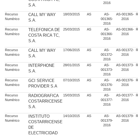
2016
S.A.
Recurso
CALL MY WAY
18/03/2015
AS
AS-
AS-001365-
R
Numérico
001365-
2016
S.A.
2016
Recurso
TELEFONICA DE
25/03/2015
AS
AS-
AS-001366-
R
Numérico
001366-
2016
COSTA RICA TC,
2016
S.A.
Recurso
CALL MY WAY
17/06/2015
AS
AS-
AS-001372-
R
Numérico
001372-
2016
S.A.
2016
Recurso
INTERPHONE
28/01/2015
AS
AS-
AS-001373-
R
Numérico
001373-
2016
S.A.
2016
Recurso
GCI SERVICE
07/10/2015
AS
AS-
AS-001376-
R
Numérico
001376-
2016
PROVIDER S.A
2016
Recurso
RADIOGRAFICA
15/03/2015
AS
AS-
AS-001377-
R
Numérico
001377-
2016
COSTARRICENSE
2016
S.A.
Recurso
INSTITUTO
14/10/2015
AS
AS-
AS-001379-
R
Numérico
001379-
2016
COSTARRICENSE
2016
DE
ELECTRICIDAD