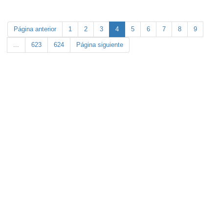
Página anterior
1
2
3
4
5
6
7
8
9
...
623
624
Página siguiente