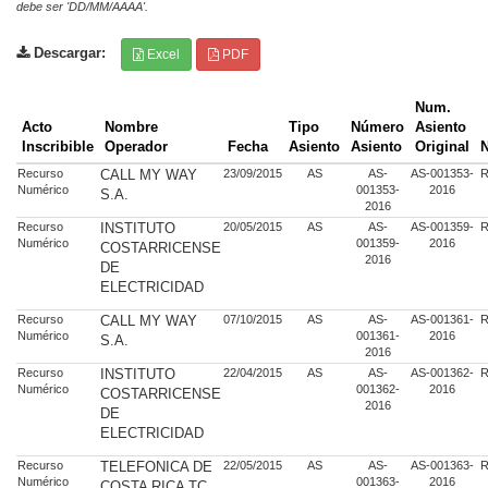
debe ser 'DD/MM/AAAA'.
Descargar:
Excel
PDF
Num.
Acto
Nombre
Tipo
Número
Asiento
Inscribible
Operador
Fecha
Asiento
Asiento
Original
Recurso
CALL MY WAY
23/09/2015
AS
AS-
AS-001353-
R
Numérico
001353-
2016
S.A.
2016
Recurso
INSTITUTO
20/05/2015
AS
AS-
AS-001359-
R
Numérico
001359-
2016
COSTARRICENSE
2016
DE
ELECTRICIDAD
Recurso
CALL MY WAY
07/10/2015
AS
AS-
AS-001361-
R
Numérico
001361-
2016
S.A.
2016
Recurso
INSTITUTO
22/04/2015
AS
AS-
AS-001362-
R
Numérico
001362-
2016
COSTARRICENSE
2016
DE
ELECTRICIDAD
Recurso
TELEFONICA DE
22/05/2015
AS
AS-
AS-001363-
R
Numérico
001363-
2016
COSTA RICA TC,