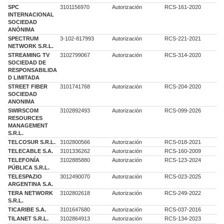
SPC
3101156970
Autorización
RCS-161-2020
INTERNACIONAL
SOCIEDAD
ANÓNIMA
SPECTRUM
3-102-817993
Autorización
RCS-221-2021
NETWORK S.R.L.
STREAMING TV
3102799067
Autorización
RCS-314-2020
SOCIEDAD DE
RESPONSABILIDA
D LIMITADA
STREET FIBER
3101741768
Autorización
RCS-204-2020
SOCIEDAD
ANONIMA
SWIRSCOM
3102892493
Autorización
RCS-099-2026
RESOURCES
MANAGEMENT
S.R.L.
TELCOSUR S.R.L.
3102800566
Autorización
RCS-018-2021
TELECABLE S.A.
3101336262
Autorización
RCS-160-2009
TELEFONÍA
3102885880
Autorización
RCS-123-2024
PÚBLICA S.R.L.
TELESPAZIO
3012490070
Autorización
RCS-023-2025
ARGENTINA S.A.
TERA NETWORK
3102802618
Autorización
RCS-249-2022
S.R.L.
TICARIBE S.A.
3101647680
Autorización
RCS-037-2016
TILANET S.R.L.
3102864913
Autorización
RCS-134-2023