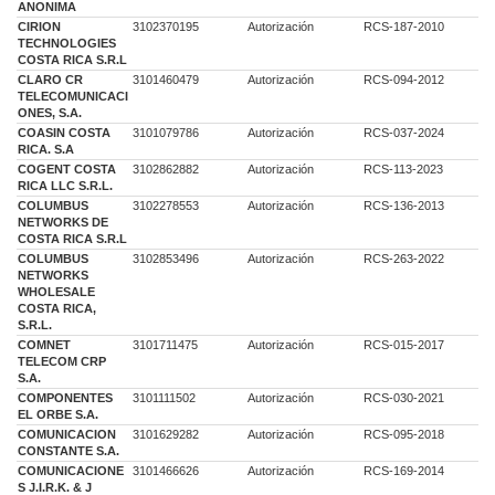
ANONIMA
CIRION
3102370195
Autorización
RCS-187-2010
TECHNOLOGIES
COSTA RICA S.R.L
CLARO CR
3101460479
Autorización
RCS-094-2012
TELECOMUNICACI
ONES, S.A.
COASIN COSTA
3101079786
Autorización
RCS-037-2024
RICA. S.A
COGENT COSTA
3102862882
Autorización
RCS-113-2023
RICA LLC S.R.L.
COLUMBUS
3102278553
Autorización
RCS-136-2013
NETWORKS DE
COSTA RICA S.R.L
COLUMBUS
3102853496
Autorización
RCS-263-2022
NETWORKS
WHOLESALE
COSTA RICA,
S.R.L.
COMNET
3101711475
Autorización
RCS-015-2017
TELECOM CRP
S.A.
COMPONENTES
3101111502
Autorización
RCS-030-2021
EL ORBE S.A.
COMUNICACION
3101629282
Autorización
RCS-095-2018
CONSTANTE S.A.
COMUNICACIONE
3101466626
Autorización
RCS-169-2014
S J.I.R.K. & J