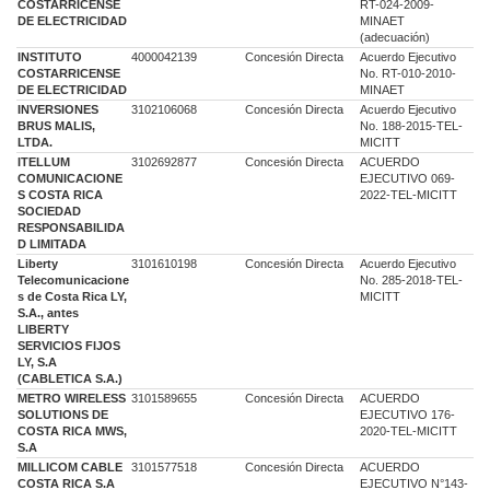
COSTARRICENSE
RT-024-2009-
DE ELECTRICIDAD
MINAET
(adecuación)
INSTITUTO
4000042139
Concesión Directa
Acuerdo Ejecutivo
COSTARRICENSE
No. RT-010-2010-
DE ELECTRICIDAD
MINAET
INVERSIONES
3102106068
Concesión Directa
Acuerdo Ejecutivo
BRUS MALIS,
No. 188-2015-TEL-
LTDA.
MICITT
ITELLUM
3102692877
Concesión Directa
ACUERDO
COMUNICACIONE
EJECUTIVO 069-
S COSTA RICA
2022-TEL-MICITT
SOCIEDAD
RESPONSABILIDA
D LIMITADA
Liberty
3101610198
Concesión Directa
Acuerdo Ejecutivo
Telecomunicacione
No. 285-2018-TEL-
s de Costa Rica LY,
MICITT
S.A., antes
LIBERTY
SERVICIOS FIJOS
LY, S.A
(CABLETICA S.A.)
METRO WIRELESS
3101589655
Concesión Directa
ACUERDO
SOLUTIONS DE
EJECUTIVO 176-
COSTA RICA MWS,
2020-TEL-MICITT
S.A
MILLICOM CABLE
3101577518
Concesión Directa
ACUERDO
COSTA RICA S.A
EJECUTIVO N°143-