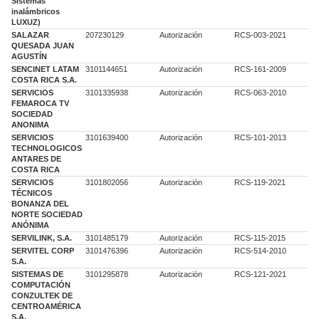
Sistemas
inalámbricos
LUXUZ)
SALAZAR
207230129
Autorización
RCS-003-2021
QUESADA JUAN
AGUSTÍN
SENCINET LATAM
3101144651
Autorización
RCS-161-2009
COSTA RICA S.A.
SERVICIOS
3101335938
Autorización
RCS-063-2010
FEMAROCA TV
SOCIEDAD
ANONIMA
SERVICIOS
3101639400
Autorización
RCS-101-2013
TECHNOLOGICOS
ANTARES DE
COSTA RICA
SERVICIOS
3101802056
Autorización
RCS-119-2021
TÉCNICOS
BONANZA DEL
NORTE SOCIEDAD
ANÓNIMA
SERVILINK, S.A.
3101485179
Autorización
RCS-115-2015
SERVITEL CORP
3101476396
Autorización
RCS-514-2010
S.A.
SISTEMAS DE
3101295878
Autorización
RCS-121-2021
COMPUTACIÓN
CONZULTEK DE
CENTROAMÉRICA
S.A.