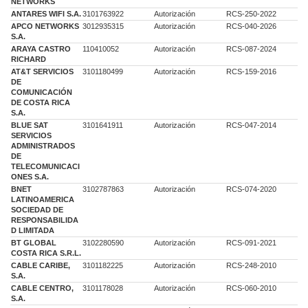
NETWORKS
ANTARES WIFI S.A.
3101763922
Autorización
RCS-250-2022
APCO NETWORKS
3012935315
Autorización
RCS-040-2026
S.A.
ARAYA CASTRO
110410052
Autorización
RCS-087-2024
RICHARD
AT&T SERVICIOS
3101180499
Autorización
RCS-159-2016
DE
COMUNICACIÓN
DE COSTA RICA
S.A.
BLUE SAT
3101641911
Autorización
RCS-047-2014
SERVICIOS
ADMINISTRADOS
DE
TELECOMUNICACI
ONES S.A.
BNET
3102787863
Autorización
RCS-074-2020
LATINOAMERICA
SOCIEDAD DE
RESPONSABILIDA
D LIMITADA
BT GLOBAL
3102280590
Autorización
RCS-091-2021
COSTA RICA S.R.L.
CABLE CARIBE,
3101182225
Autorización
RCS-248-2010
S.A.
CABLE CENTRO,
3101178028
Autorización
RCS-060-2010
S.A.