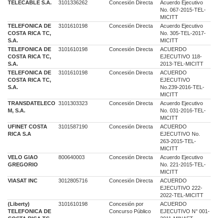
TELECABLE S.A.
3101336262
Concesión Directa
Acuerdo Ejecutivo
No. 067-2015-TEL-
MICITT
TELEFONICA DE
3101610198
Concesión Directa
Acuerdo Ejecutivo
COSTA RICA TC,
No. 305-TEL-2017-
S.A.
MICITT
TELEFONICA DE
3101610198
Concesión Directa
ACUERDO
COSTA RICA TC,
EJECUTIVO 118-
S.A.
2013-TEL-MICITT
TELEFONICA DE
3101610198
Concesión Directa
ACUERDO
COSTA RICA TC,
EJECUTIVO
S.A.
No.239-2016-TEL-
MICITT
TRANSDATELECO
3101303323
Concesión Directa
Acuerdo Ejecutivo
M, S.A.
No. 031-2016-TEL-
MICITT
UFINET COSTA
3101587190
Concesión Directa
ACUERDO
RICA S.A
EJECUTIVO No.
263-2015-TEL-
MICITT
VELO GIAO
800640003
Concesión Directa
Acuerdo Ejecutivo
GREGORIO
No. 221-2015-TEL-
MICITT
VIASAT INC
3012805716
Concesión Directa
ACUERDO
EJECUTIVO 222-
2022-TEL-MICITT
(Liberty)
3101610198
Concesión por
ACUERDO
TELEFONICA DE
Concurso Público
EJECUTIVO N° 001-