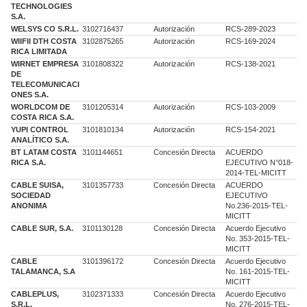
TECHNOLOGIES
S.A.
WELSYS CO S.R.L.
3102716437
Autorización
RCS-289-2023
WIIFII DTH COSTA
3102875265
Autorización
RCS-169-2024
RICA LIMITADA
WIRNET EMPRESA
3101808322
Autorización
RCS-138-2021
DE
TELECOMUNICACI
ONES S.A.
WORLDCOM DE
3101205314
Autorización
RCS-103-2009
COSTA RICA S.A.
YUPI CONTROL
3101810134
Autorización
RCS-154-2021
ANALÍTICO S.A.
BT LATAM COSTA
3101144651
Concesión Directa
ACUERDO
RICA S.A.
EJECUTIVO N°018-
2014-TEL-MICITT
CABLE SUISA,
3101357733
Concesión Directa
ACUERDO
SOCIEDAD
EJECUTIVO
ANONIMA
No.236-2015-TEL-
MICITT
CABLE SUR, S.A.
3101130128
Concesión Directa
Acuerdo Ejecutivo
No. 353-2015-TEL-
MICITT
CABLE
3101396172
Concesión Directa
Acuerdo Ejecutivo
TALAMANCA, S.A
No. 161-2015-TEL-
MICITT
CABLEPLUS,
3102371333
Concesión Directa
Acuerdo Ejecutivo
S.R.L.
No. 276-2015-TEL-