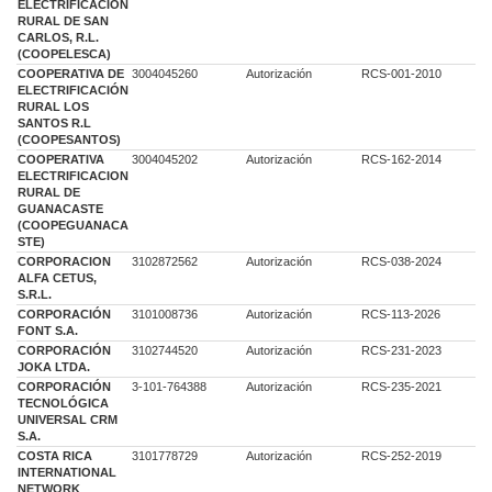
ELECTRIFICACION
RURAL DE SAN
CARLOS, R.L.
(COOPELESCA)
COOPERATIVA DE
3004045260
Autorización
RCS-001-2010
ELECTRIFICACIÓN
RURAL LOS
SANTOS R.L
(COOPESANTOS)
COOPERATIVA
3004045202
Autorización
RCS-162-2014
ELECTRIFICACION
RURAL DE
GUANACASTE
(COOPEGUANACA
STE)
CORPORACION
3102872562
Autorización
RCS-038-2024
ALFA CETUS,
S.R.L.
CORPORACIÓN
3101008736
Autorización
RCS-113-2026
FONT S.A.
CORPORACIÓN
3102744520
Autorización
RCS-231-2023
JOKA LTDA.
CORPORACIÓN
3-101-764388
Autorización
RCS-235-2021
TECNOLÓGICA
UNIVERSAL CRM
S.A.
COSTA RICA
3101778729
Autorización
RCS-252-2019
INTERNATIONAL
NETWORK