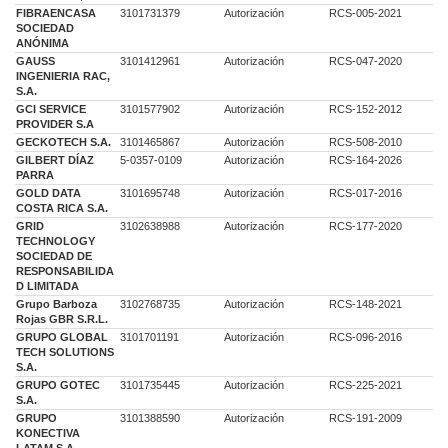
FIBRAENCASA
3101731379
Autorización
RCS-005-2021
SOCIEDAD
ANÓNIMA
GAUSS
3101412961
Autorización
RCS-047-2020
INGENIERIA RAC,
S.A.
GCI SERVICE
3101577902
Autorización
RCS-152-2012
PROVIDER S.A
GECKOTECH S.A.
3101465867
Autorización
RCS-508-2010
GILBERT DÍAZ
5-0357-0109
Autorización
RCS-164-2026
PARRA
GOLD DATA
3101695748
Autorización
RCS-017-2016
COSTA RICA S.A.
GRID
3102638988
Autorización
RCS-177-2020
TECHNOLOGY
SOCIEDAD DE
RESPONSABILIDA
D LIMITADA
Grupo Barboza
3102768735
Autorización
RCS-148-2021
Rojas GBR S.R.L.
GRUPO GLOBAL
3101701191
Autorización
RCS-096-2016
TECH SOLUTIONS
S.A.
GRUPO GOTEC
3101735445
Autorización
RCS-225-2021
S.A.
GRUPO
3101388590
Autorización
RCS-191-2009
KONECTIVA