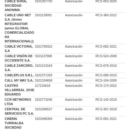
CABLE SUISA,
3101357733
Autorización
RCS-053-2025
SOCIEDAD
ANONIMA
CABLE UNO NET
3101129091
Autorización
RCS-360-2012
S.A. (Antes
INTEGRASTAR
(antes GLOBAL
COMERCIALIZADO
RA
INTERNACIONAL))
CABLE VICTORIA,
3101759322
Autorización
RCS-092-2021
S.A
CABLE VISIÓN DE
3101137908
Autorización
RCS-524-2009
OCCIDENTE S.A.
CABLE ZARCERO,
3101213164
Autorización
RCS-079-2010
S.A.
CABLEPLUS S.R.L.
3102371333
Autorización
RCS-089-2010
CALL MY WAY S.A.
3101334658
Autorización
RCS-104-2009
CASTRO
117210618
Autorización
RCS-174-2022
VILLARREAL JOSE
EDUARDO
CCR NETWORKS
3102773246
Autorización
RCS-142-2019
LTDA
CENTRAL DE
3101096527
Autorización
RCS-307-2019
SERVICIOS PC S.A.
CINEMA
3101696394
Autorización
RCS-081-2021
TURRIALBA
SOCIEDAD