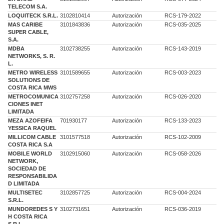
TELECOM S.A.
LOQUITECK S.R.L.
3102810414
Autorización
RCS-179-2022
MAS CARIBE
3101843836
Autorización
RCS-035-2025
SUPER CABLE,
S.A.
MDBA
3102738255
Autorización
RCS-143-2019
NETWORKS, S. R.
L.
METRO WIRELESS
3101589655
Autorización
RCS-003-2023
SOLUTIONS DE
COSTA RICA MWS
METROCOMUNICA
3102757258
Autorización
RCS-026-2020
CIONES INET
LIMITADA
MEZA AZOFEIFA
701930177
Autorización
RCS-133-2023
YESSICA RAQUEL
MILLICOM CABLE
3101577518
Autorización
RCS-102-2009
COSTA RICA S.A
MOBILE WORLD
3102915060
Autorización
RCS-058-2026
NETWORK,
SOCIEDAD DE
RESPONSABILIDA
D LIMITADA
MULTISETEC
3102857725
Autorización
RCS-004-2024
S.R.L.
MUNDOREDES S Y
3102731651
Autorización
RCS-036-2019
H COSTA RICA