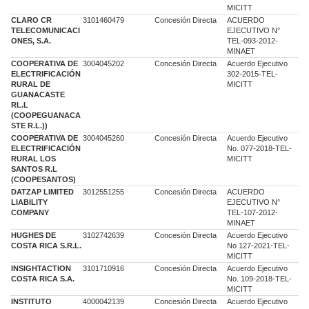
MICITT
CLARO CR
3101460479
Concesión Directa
ACUERDO
TELECOMUNICACI
EJECUTIVO N°
ONES, S.A.
TEL-093-2012-
MINAET
COOPERATIVA DE
3004045202
Concesión Directa
Acuerdo Ejecutivo
ELECTRIFICACIÓN
302-2015-TEL-
RURAL DE
MICITT
GUANACASTE
RL.L
(COOPEGUANACA
STE R.L.))
COOPERATIVA DE
3004045260
Concesión Directa
Acuerdo Ejecutivo
ELECTRIFICACIÓN
No. 077-2018-TEL-
RURAL LOS
MICITT
SANTOS R.L
(COOPESANTOS)
DATZAP LIMITED
3012551255
Concesión Directa
ACUERDO
LIABILITY
EJECUTIVO N°
COMPANY
TEL-107-2012-
MINAET
HUGHES DE
3102742639
Concesión Directa
Acuerdo Ejecutivo
COSTA RICA S.R.L.
No 127-2021-TEL-
MICITT
INSIGHTACTION
3101710916
Concesión Directa
Acuerdo Ejecutivo
COSTA RICA S.A.
No. 109-2018-TEL-
MICITT
INSTITUTO
4000042139
Concesión Directa
Acuerdo Ejecutivo