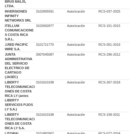
BRUS MALIS,
LTDA.
INVERSIONES
3102905591
Autorización
RCS-037-2025
INFINITY
NETWORKS SRL
ITELLUM
3102692877
Autorización
RCS-151-2015
COMUNICACIONE
S COSTA RICA
S.R.L.
J.RED PACIFIC
3101721770
Autorización
RCS-051-2019
WIRE S.A.
JUNTA
3007045087
Autorización
RCS-296-2012
ADMINISTRATIVA
DEL SERVICIO
ELECTRICO DE
CARTAGO
(JASEC)
LIBERTY
3101610198
Autorización
RCS-267-2018
TELECOMUNICACI
ONES DE COSTA
RICA LY (antes
LIBERTY
SERVICIOS FIJOS
LY S.A.)
LIBERTY
3101610198
Autorización
RCS-158-2011
TELECOMUNICACI
ONES DE COSTA
RICA LY S.A.
LITORAL
3101882907
Autorización
RCS-077-2024