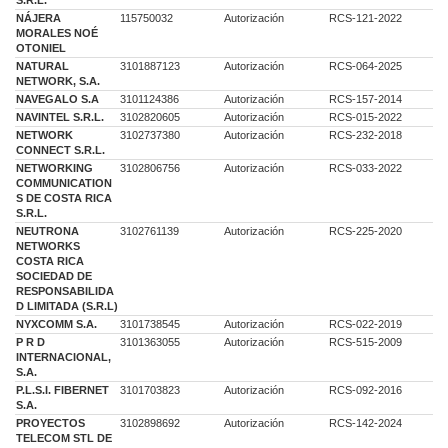
S.R.L.
NÁJERA
115750032
Autorización
RCS-121-2022
MORALES NOÉ
OTONIEL
NATURAL
3101887123
Autorización
RCS-064-2025
NETWORK, S.A.
NAVEGALO S.A
3101124386
Autorización
RCS-157-2014
NAVINTEL S.R.L.
3102820605
Autorización
RCS-015-2022
NETWORK
3102737380
Autorización
RCS-232-2018
CONNECT S.R.L.
NETWORKING
3102806756
Autorización
RCS-033-2022
COMMUNICATION
S DE COSTA RICA
S.R.L.
NEUTRONA
3102761139
Autorización
RCS-225-2020
NETWORKS
COSTA RICA
SOCIEDAD DE
RESPONSABILIDA
D LIMITADA (S.R.L)
NYXCOMM S.A.
3101738545
Autorización
RCS-022-2019
P R D
3101363055
Autorización
RCS-515-2009
INTERNACIONAL,
S.A.
P.L.S.I. FIBERNET
3101703823
Autorización
RCS-092-2016
S.A.
PROYECTOS
3102898692
Autorización
RCS-142-2024
TELECOM STL DE