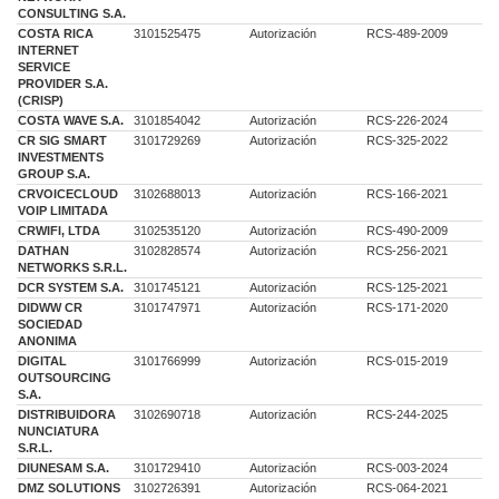
CONSULTING S.A.
COSTA RICA
3101525475
Autorización
RCS-489-2009
INTERNET
SERVICE
PROVIDER S.A.
(CRISP)
COSTA WAVE S.A.
3101854042
Autorización
RCS-226-2024
CR SIG SMART
3101729269
Autorización
RCS-325-2022
INVESTMENTS
GROUP S.A.
CRVOICECLOUD
3102688013
Autorización
RCS-166-2021
VOIP LIMITADA
CRWIFI, LTDA
3102535120
Autorización
RCS-490-2009
DATHAN
3102828574
Autorización
RCS-256-2021
NETWORKS S.R.L.
DCR SYSTEM S.A.
3101745121
Autorización
RCS-125-2021
DIDWW CR
3101747971
Autorización
RCS-171-2020
SOCIEDAD
ANONIMA
DIGITAL
3101766999
Autorización
RCS-015-2019
OUTSOURCING
S.A.
DISTRIBUIDORA
3102690718
Autorización
RCS-244-2025
NUNCIATURA
S.R.L.
DIUNESAM S.A.
3101729410
Autorización
RCS-003-2024
DMZ SOLUTIONS
3102726391
Autorización
RCS-064-2021