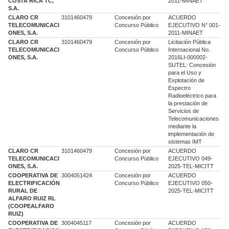
COSTA RICA TC,
2011-MINAET
S.A.
CLARO CR
3101460479
Concesión por
ACUERDO
TELECOMUNICACI
Concurso Público
EJECUTIVO N° 001-
ONES, S.A.
2011-MINAET
CLARO CR
3101460479
Concesión por
Licitación Pública
TELECOMUNICACI
Concurso Público
Internacional No.
ONES, S.A.
2016LI-000002-
SUTEL: Concesión
para el Uso y
Explotación de
Espectro
Radioeléctrico para
la prestación de
Servicios de
Telecomunicaciones
mediante la
implementación de
sistemas IMT
CLARO CR
3101460479
Concesión por
ACUERDO
TELECOMUNICACI
Concurso Público
EJECUTIVO 049-
ONES, S.A.
2025-TEL-MICITT
COOPERATIVA DE
3004051424
Concesión por
ACUERDO
ELECTRIFICACIÓN
Concurso Público
EJECUTIVO 050-
RURAL DE
2025-TEL-MICITT
ALFARO RUIZ RL
(COOPEALFARO
RUIZ)
COOPERATIVA DE
3004045117
Concesión por
ACUERDO