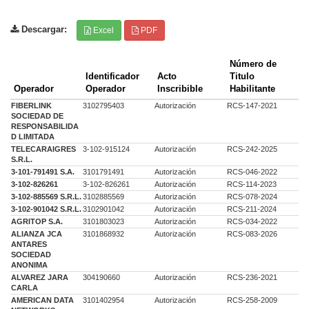
Descargar:
Excel
PDF
Número de
Identificador
Acto
Titulo
Operador
Operador
Inscribible
Habilitante
FIBERLINK
3102795403
Autorización
RCS-147-2021
SOCIEDAD DE
RESPONSABILIDA
D LIMITADA
TELECARAIGRES
3-102-915124
Autorización
RCS-242-2025
S.R.L.
3-101-791491 S.A.
3101791491
Autorización
RCS-046-2022
3-102-826261
3-102-826261
Autorización
RCS-114-2023
3-102-885569 S.R.L.
3102885569
Autorización
RCS-078-2024
3-102-901042 S.R.L.
3102901042
Autorización
RCS-211-2024
AGRITOP S.A.
3101803023
Autorización
RCS-034-2022
ALIANZA JCA
3101868932
Autorización
RCS-083-2026
ANTARES
SOCIEDAD
ANONIMA
ALVAREZ JARA
304190660
Autorización
RCS-236-2021
CARLA
AMERICAN DATA
3101402954
Autorización
RCS-258-2009