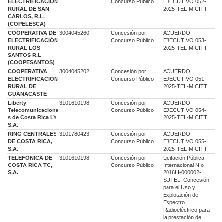
ELECTRIFICACION
Concurso Público
EJECUTIVO 052-
RURAL DE SAN
2025-TEL-MICITT
CARLOS, R.L.
(COPELESCA)
COOPERATIVA DE
3004045260
Concesión por
ACUERDO
ELECTRIFICACIÓN
Concurso Público
EJECUTIVO 053-
RURAL LOS
2025-TEL-MICITT
SANTOS R.L
(COOPESANTOS)
COOPERATIVA
3004045202
Concesión por
ACUERDO
ELECTRIFICACION
Concurso Público
EJECUTIVO 051-
RURAL DE
2025-TEL-MICITT
GUANACASTE
Liberty
3101610198
Concesión por
ACUERDO
Telecomunicacione
Concurso Público
EJECUTIVO 054-
s de Costa Rica LY
2025-TEL-MICITT
S.A.
RING CENTRALES
3101780423
Concesión por
ACUERDO
DE COSTA RICA,
Concurso Público
EJECUTIVO 055-
S.A.
2025-TEL-MICITT
TELEFONICA DE
3101610198
Concesión por
Licitación Pública
COSTA RICA TC,
Concurso Público
Internacional N o
S.A.
2016LI-000002-
SUTEL: Concesión
para el Uso y
Explotación de
Espectro
Radioeléctrico para
la prestación de