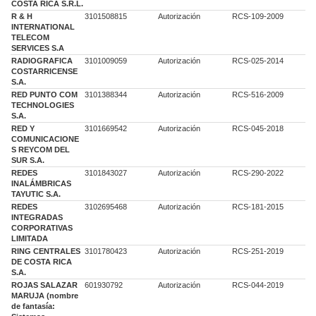
COSTA RICA S.R.L.
R & H
3101508815
Autorización
RCS-109-2009
INTERNATIONAL
TELECOM
SERVICES S.A
RADIOGRAFICA
3101009059
Autorización
RCS-025-2014
COSTARRICENSE
S.A.
RED PUNTO COM
3101388344
Autorización
RCS-516-2009
TECHNOLOGIES
S.A.
RED Y
3101669542
Autorización
RCS-045-2018
COMUNICACIONE
S REYCOM DEL
SUR S.A.
REDES
3101843027
Autorización
RCS-290-2022
INALÁMBRICAS
TAYUTIC S.A.
REDES
3102695468
Autorización
RCS-181-2015
INTEGRADAS
CORPORATIVAS
LIMITADA
RING CENTRALES
3101780423
Autorización
RCS-251-2019
DE COSTA RICA
S.A.
ROJAS SALAZAR
601930792
Autorización
RCS-044-2019
MARUJA (nombre
de fantasía: