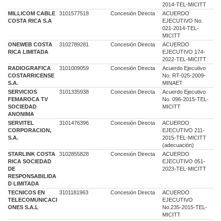
2014-TEL-MICITT
MILLICOM CABLE
3101577518
Concesión Directa
ACUERDO
COSTA RICA S.A
EJECUTIVO No.
021-2014-TEL-
MICITT
ONEWEB COSTA
3102789281
Concesión Directa
ACUERDO
RICA LIMITADA
EJECUTIVO 174-
2022-TEL-MICITT
RADIOGRAFICA
3101009059
Concesión Directa
Acuerdo Ejecutivo
COSTARRICENSE
No. RT-025-2009-
S.A.
MINAET
SERVICIOS
3101335938
Concesión Directa
Acuerdo Ejecutivo
FEMAROCA TV
No. 096-2015-TEL-
SOCIEDAD
MICITT
ANONIMA
SERVITEL
3101476396
Concesión Directa
ACUERDO
CORPORACION,
EJECUTIVO 211-
S.A.
2015-TEL-MICITT
(adecuación)
STARLINK COSTA
3102855828
Concesión Directa
ACUERDO
RICA SOCIEDAD
EJECUTIVO 051-
DE
2023-TEL-MICITT
RESPONSABILIDA
D LIMITADA
TECNICOS EN
3101181963
Concesión Directa
ACUERDO
TELECOMUNICACI
EJECUTIVO
ONES S.A.L
No.235-2015-TEL-
MICITT