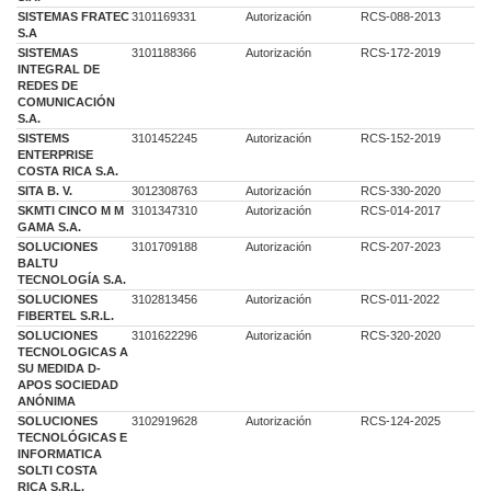
SISTEMAS FRATEC
3101169331
Autorización
RCS-088-2013
S.A
SISTEMAS
3101188366
Autorización
RCS-172-2019
INTEGRAL DE
REDES DE
COMUNICACIÓN
S.A.
SISTEMS
3101452245
Autorización
RCS-152-2019
ENTERPRISE
COSTA RICA S.A.
SITA B. V.
3012308763
Autorización
RCS-330-2020
SKMTI CINCO M M
3101347310
Autorización
RCS-014-2017
GAMA S.A.
SOLUCIONES
3101709188
Autorización
RCS-207-2023
BALTU
TECNOLOGÍA S.A.
SOLUCIONES
3102813456
Autorización
RCS-011-2022
FIBERTEL S.R.L.
SOLUCIONES
3101622296
Autorización
RCS-320-2020
TECNOLOGICAS A
SU MEDIDA D-
APOS SOCIEDAD
ANÓNIMA
SOLUCIONES
3102919628
Autorización
RCS-124-2025
TECNOLÓGICAS E
INFORMATICA
SOLTI COSTA
RICA S.R.L.