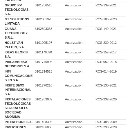
LATAM S.A.
GRUPO RV
3101756513
Autorización
RCS-139-2021
TECNOLOGÍAS
S.A.
GT SOLUTIONS
3102801920
Autorización
RCS-186-2023
LIMITADA
GUANA
3102803333
Autorización
RCS-149-2021
TECHNOLOGY
S.R.L.
HOLST VAN
3101005197
Autorización
RCS-230-2012
PATTEN, S.A
IDEAS GLORIS
3101179890
Autorización
RCS-157-2017
S.A.
INALAMBRIKA
3101746906
Autorización
RCS-052-2018
NETWORKS S.A.
INFI
3101714513
Autorización
RCS-014-2019
COMUNICACIONE
S ZN S.A.
INSITE DIWO
3101770216
Autorización
RCS-135-2021
INTERNACIONAL
S.A.
INSTALACIONES
3101763039
Autorización
RCS-232-2020
TECNOLÓGICAS
SEGURA SILES
SOCIEDAD
ANÓNIMA
INTERPHONE S.A.
3101498395
Autorización
RCS-488-2009
INVERSIONES
3102106068
Autorización
RCS-298-2020