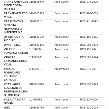
TRANS AMERICAS
3101896940
Autorización
RCS-074-2025
FIBER COSTA
RICA S.A.
TRANSDATELECO
3101303323
Autorización
RCS-193-2009
M S.A.
TRESCIENTOS
3101820101
Autorización
RCS-211-2023
SESENTA
NETWORKS &
INTERNET S.A.
UFINET COSTA
3101587190
Autorización
RCS-182-2011
RICA S.A
UPNET S.R.L.
3102841456
Autorización
RCS-083-2022
VALERIO
113540360
Autorización
RCS-196-2021
FONSECA KEILOR
VARGAS
106720009
Autorización
RCS-062-2024
LAZCARES HUGO
VIDAL
VARGAS
206020116
Autorización
RCS-070-2021
RODRIGUEZ
EDUARDO
ENRIQUE
VCTS VAULT
3102856026
Autorización
RCS-230-2023
SOCIEDAD DE
RESPONSABILIDA
D LIMITADA
VILLALTA MORA
114650656
Autorización
RCS-327-2020
BRYAN
WBC
3101629730
Autorización
RCS-220-2024