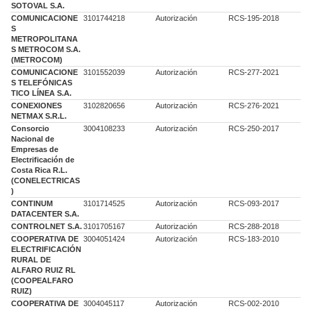
SOTOVAL S.A.
COMUNICACIONE
3101744218
Autorización
RCS-195-2018
S
METROPOLITANA
S METROCOM S.A.
(METROCOM)
COMUNICACIONE
3101552039
Autorización
RCS-277-2021
S TELEFÓNICAS
TICO LÍNEA S.A.
CONEXIONES
3102820656
Autorización
RCS-276-2021
NETMAX S.R.L.
Consorcio
3004108233
Autorización
RCS-250-2017
Nacional de
Empresas de
Electrificación de
Costa Rica R.L.
(CONELECTRICAS
)
CONTINUM
3101714525
Autorización
RCS-093-2017
DATACENTER S.A.
CONTROLNET S.A.
3101705167
Autorización
RCS-288-2018
COOPERATIVA DE
3004051424
Autorización
RCS-183-2010
ELECTRIFICACIÓN
RURAL DE
ALFARO RUIZ RL
(COOPEALFARO
RUIZ)
COOPERATIVA DE
3004045117
Autorización
RCS-002-2010