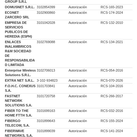
GROUP S.R.L
DOMUSNET S.R.L.
3102854399
Autorización
RCS-165-2023
ECONET
3102900860
Autorización
RCS-174-2024
ZARCERO SRL
EMPRESA DE
3101042028
Autorización
RCS-132-2010
SERVICIOS
PUBLICOS DE
HEREDIA (ESPH)
ENLACES
3102769088
Autorización
RCS-134-2021
INALAMBRICOS
R&M SOCIEDAD
DE
RESPONSABILIDA
D LIMITADA
Enterprise Wireless
3102706013
Autorización
RCS-054-2016
Solutions S.R.L.
EXTRA NET S.R.L.
3-102-934823
Autorización
RCS-070-2026
F.O.H.C. CONEXUS
3101703841
Autorización
RCS-104-2016
S.A.
FASTNET
3101720758
Autorización
RCS-266-2017
NETWORK
SOLUTIONS S.A.
FIBER TO THE
3101699163
Autorización
RCS-032-2016
HOME FTTH S.A.
FIBERGO
3101899643
Autorización
RCS-155-2024
TELECOM, S.A.
FIBERWAVE
3101899039
Autorización
RCS-141-2024
NETWORKS, S.A.