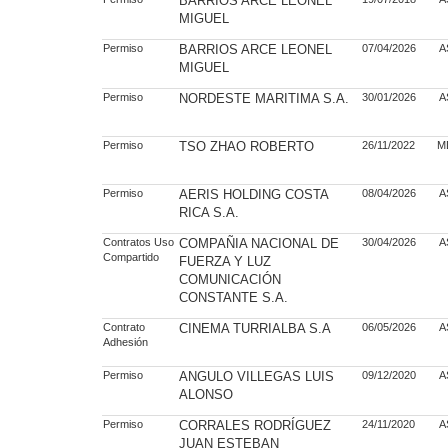
BARRIOS ARCE LEONEL
MIGUEL
Permiso
BARRIOS ARCE LEONEL
07/04/2026
A
MIGUEL
Permiso
NORDESTE MARITIMA S.A.
30/01/2026
A
Permiso
TSO ZHAO ROBERTO
26/11/2022
M
Permiso
AERIS HOLDING COSTA
08/04/2026
A
RICA S.A.
Contratos Uso
COMPAÑIA NACIONAL DE
30/04/2026
A
Compartido
FUERZA Y LUZ
COMUNICACIÓN
CONSTANTE S.A.
Contrato
CINEMA TURRIALBA S.A
06/05/2026
A
Adhesión
Permiso
ANGULO VILLEGAS LUIS
09/12/2020
A
ALONSO
Permiso
CORRALES RODRÍGUEZ
24/11/2020
A
JUAN ESTEBAN