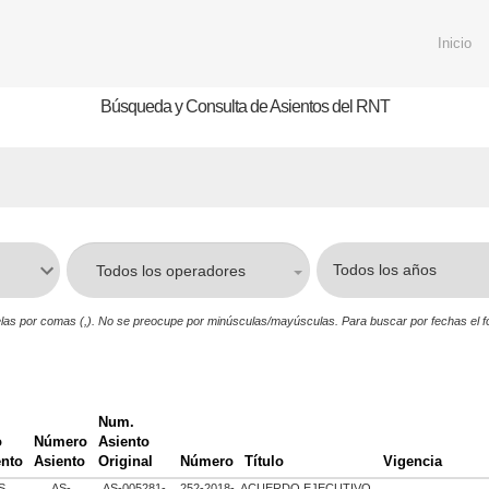
Inicio
Búsqueda y Consulta de Asientos del RNT
Todos los operadores
árelas por comas (,). No se preocupe por minúsculas/mayúsculas. Para buscar por fechas el
Num.
o
Número
Asiento
ento
Asiento
Original
Número
Título
Vigencia
S
AS-
AS-005281-
252-2018-
ACUERDO EJECUTIVO