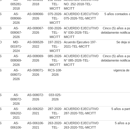
005281-
2018
TEL-
NO. 252-2018-TEL-
2018
MICITT
MICITT
S
AS-
AS-008066-
075-2026-
ACUERDO EJECUTIVO
5 años contados a p
008066-
2026
TEL-
075-2026-TEL-MICITT
2026
MICITT
S
AS-
AS-008067-
030-2026-
ACUERDO EJECUTIVO
Cinco (5) años a par
008067-
2026
TEL-
N° 030-2026-TEL-
debidamente notifica
2026
MICITT
MICITT
D
MD-
AS-006528-
197-2021-
Acuerdo Ejecutivo 197-
Se deja s
001971-
2022
TEL-
2021-TEL-MICITT
2024
MICITT
S
AS-
AS-008069-
085-2026-
ACUERDO EJECUTIVO
Cinco (5) años a par
008069-
2026
TEL-
N° 085-2026-TEL-
debidamente notifica
2026
MICITT
MICITT
S
AS-
AS-008071-
RCS-108-
vigencia de
008071-
2026
2026
2026
S
AS-
AS-008072-
033-025-
008072-
2026
2026
2026
S
AS-
AS-006202-
287-2020-
ACUERDO EJECUTIVO
5 años a parti
006202-
2021
TEL-
287-2020-TEL-MICITT
2021
MICITT
S
AS-
AS-006106-
263-2020-
ACUERDO EJECUTIVO
5 años a pa
006106-
2021
TEL-
263-2020-TEL-MICITT