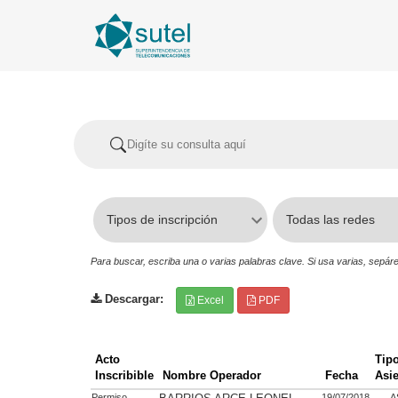
Para buscar, escriba una o varias palabras clave. Si usa varias, sep
Descargar:
Excel
PDF
Acto
Tip
Inscribible
Nombre Operador
Fecha
Asi
Permiso
19/07/2018
A